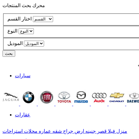
محرك بحث المنتجات
اختار القسم
النوع
الموديل
سيارات
عقارات
منزل
فيلا
قصر
جنينه
ارض
جراج
شقه
عماره
محلات
استراحات