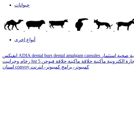
حيوانات
أنواع اخرى
ية صحية
dental amalgam capsules
ADIA dental burs
انفنكس
ارة الكترونية
ماكينة حلاقة
hst
رخام وجرانيت
كمبيوتر- برامج
كمبيوتر- انترنت
convoy
اسنان