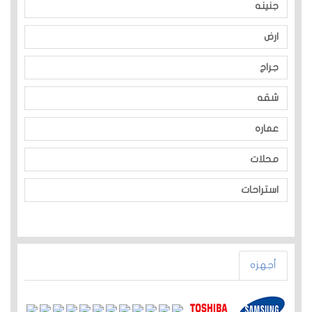
جنينه
ارض
جراج
شقه
عماره
محلات
استراحات
أجهزه