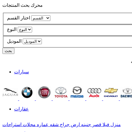
محرك بحث المنتجات
اختار القسم
النوع
الموديل
سيارات
عقارات
منزل
فيلا
قصر
جنينه
ارض
جراج
شقه
عماره
محلات
استراحات