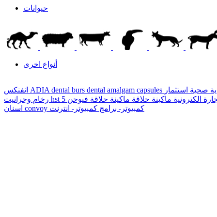
حيوانات
أنواع اخرى
ية صحية
dental amalgam capsules
ADIA dental burs
انفنكس
ارة الكترونية
ماكينة حلاقة
hst
رخام وجرانيت
كمبيوتر- برامج
كمبيوتر- انترنت
convoy
اسنان