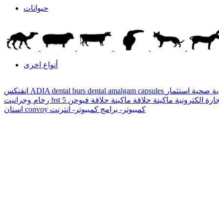
حيوانات
أنواع اخرى
ية صحية
dental amalgam capsules
ADIA dental burs
انفنكس
ارة الكترونية
ماكينة حلاقة
hst
رخام وجرانيت
كمبيوتر- برامج
كمبيوتر- انترنت
convoy
اسنان