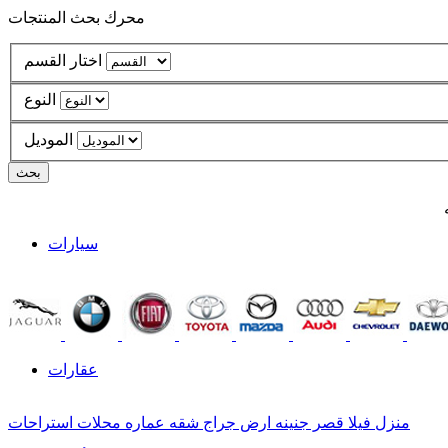
محرك بحث المنتجات
اختار القسم
النوع
الموديل
سيارات
عقارات
منزل
فيلا
قصر
جنينه
ارض
جراج
شقه
عماره
محلات
استراحات