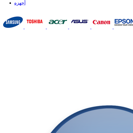
أجهزه