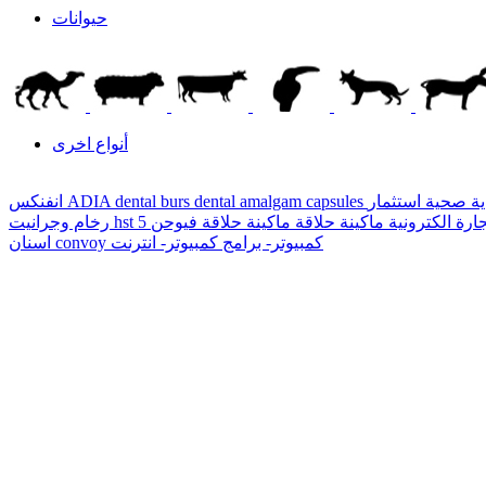
حيوانات
أنواع اخرى
ية صحية
dental amalgam capsules
ADIA dental burs
انفنكس
ارة الكترونية
ماكينة حلاقة
hst
رخام وجرانيت
كمبيوتر- برامج
كمبيوتر- انترنت
convoy
اسنان