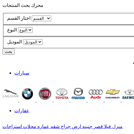
محرك بحث المنتجات
اختار القسم
النوع
الموديل
سيارات
عقارات
منزل
فيلا
قصر
جنينه
ارض
جراج
شقه
عماره
محلات
استراحات