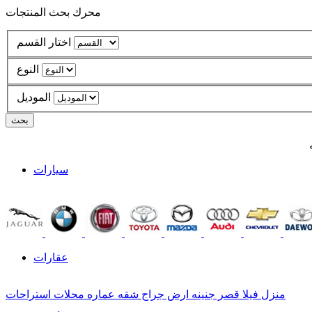
محرك بحث المنتجات
اختار القسم
النوع
الموديل
سيارات
عقارات
منزل
فيلا
قصر
جنينه
ارض
جراج
شقه
عماره
محلات
استراحات