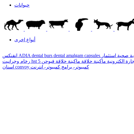
حيوانات
أنواع اخرى
ية صحية
dental amalgam capsules
ADIA dental burs
انفنكس
ارة الكترونية
ماكينة حلاقة
hst
رخام وجرانيت
كمبيوتر- برامج
كمبيوتر- انترنت
convoy
اسنان