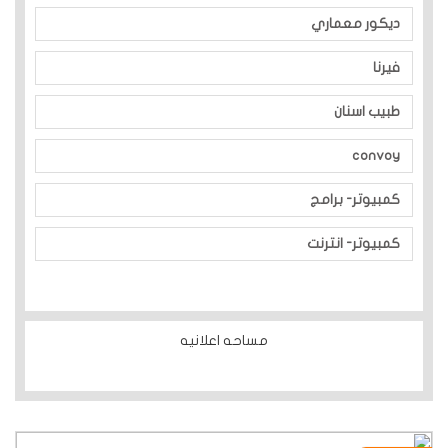
ديكور معماري
فيرنا
طبيب اسنان
convoy
كمبيوتر- برامج
كمبيوتر- انترنت
مساحه اعلانيه