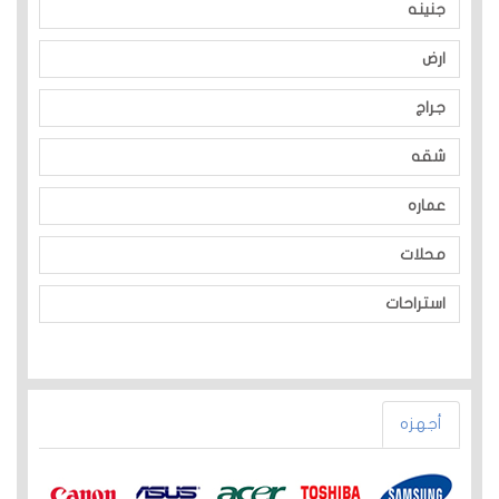
جنينه
ارض
جراج
شقه
عماره
محلات
استراحات
أجهزه