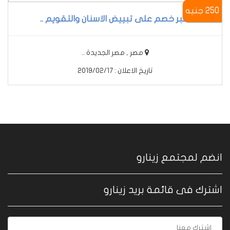
250 جنيه
اكبر خصم على تبييض الاسنان والتقويم ..
مصر , مصر الجديدة ..
تاريخ الاعلان : 2019/02/17
انضم لمجتمع زينارو
اشترك فى قائمة بريد زينارو