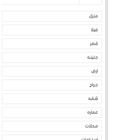
منزل
فيلا
قصر
جنينه
ارض
جراج
شقه
عماره
محلات
استراحات