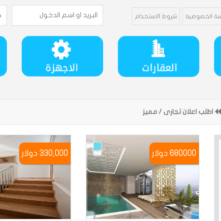
ة الخصوصية
شروط الاستخدام
اطلب اعلان تجارى / مميز
680000 دوﻻر
330,000 دوﻻر