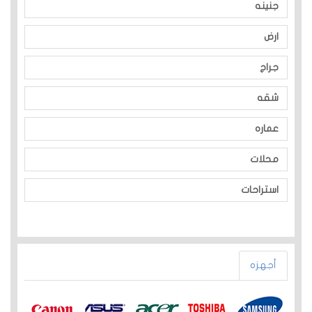
جنينه
ارض
جراج
شقه
عماره
محلات
استراحات
أجهزه