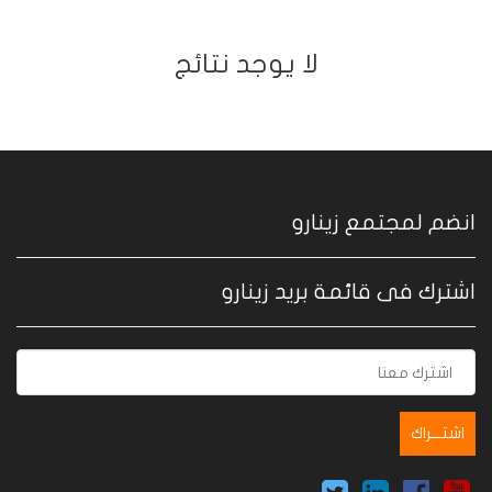
ﻻ يوجد نتائج
انضم لمجتمع زينارو
اشترك فى قائمة بريد زينارو