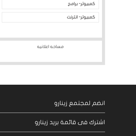
كمبيوتر- برامج
كمبيوتر- انترنت
مساحه اعلانيه
انضم لمجتمع زينارو
اشترك فى قائمة بريد زينارو