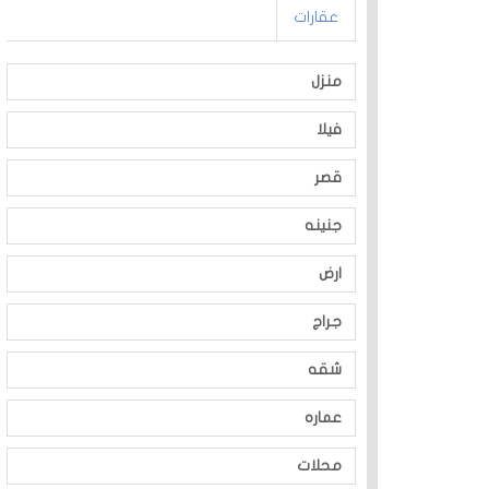
عقارات
منزل
فيلا
قصر
جنينه
ارض
جراج
شقه
عماره
محلات