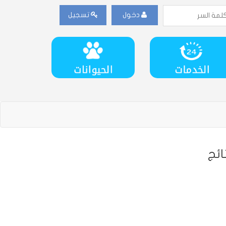
دخول
تسجيل
ائج