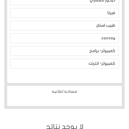
ديكور معماري
فيرنا
طبيب اسنان
convoy
كمبيوتر- برامج
كمبيوتر- انترنت
مساحه اعلانيه
ﻻ يوجد نتائج