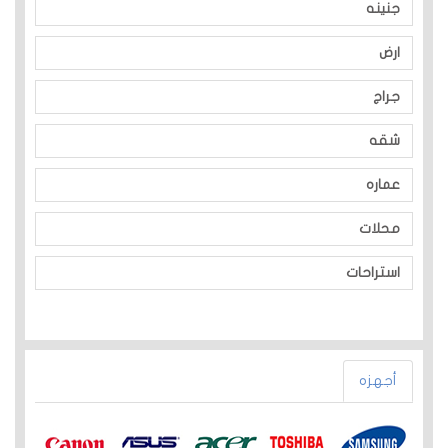
جنينه
ارض
جراج
شقه
عماره
محلات
استراحات
أجهزه