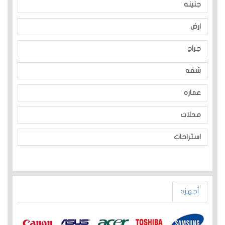
جنينه
ارض
جراج
شقه
عماره
محلات
استراحات
أجهزه