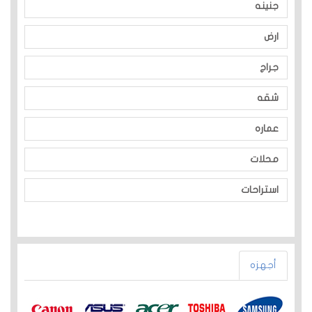
جنينه
ارض
جراج
شقه
عماره
محلات
استراحات
أجهزه