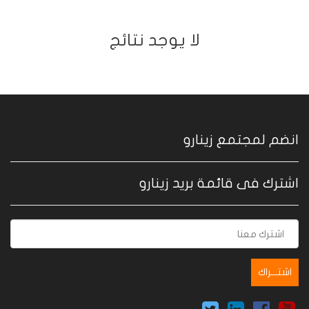
ﻻ يوجد نتائج
انضم لمجتمع زينارو
اشترك فى قائمة بريد زينارو