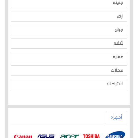
جنينه
ارض
جراج
شقه
عماره
محلات
استراحات
أجهزه