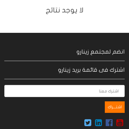
ﻻ يوجد نتائج
انضم لمجتمع زينارو
اشترك فى قائمة بريد زينارو