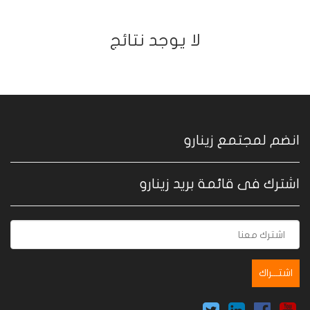
ﻻ يوجد نتائج
انضم لمجتمع زينارو
اشترك فى قائمة بريد زينارو