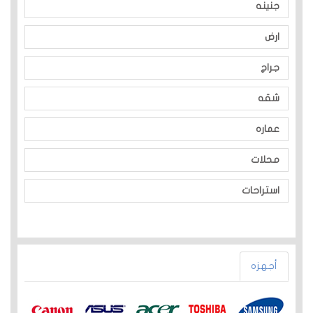
جنينه
ارض
جراج
شقه
عماره
محلات
استراحات
أجهزه