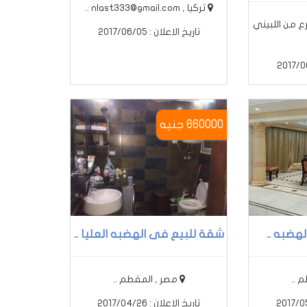
تركيا , nlast333@gmail.com ..
ع من اللبيني
تاريخ الاعلان : 2017/06/05
660000 جنيه
هضبه ..
شقة للبيع فى الهضبه العليا ..
 ..
مصر , المقطم ..
تاريخ الاعلان : 2017/04/26