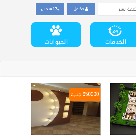
دخول
تسجيل
650000 جنيه