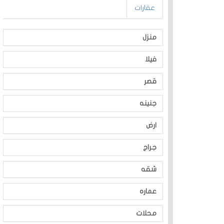
عقارات
منزل
فيلا
قصر
جنينه
ارض
جراج
شقه
عماره
محلات