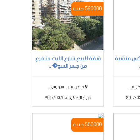
520000 جنيه
وكس منشية
شقة للبيع شارع الليث متفرع
من جسر السو� ..
زة ..
مصر , سر السويس ..
تاريخ الاعلان : 2017/03/05
550000 جنيه