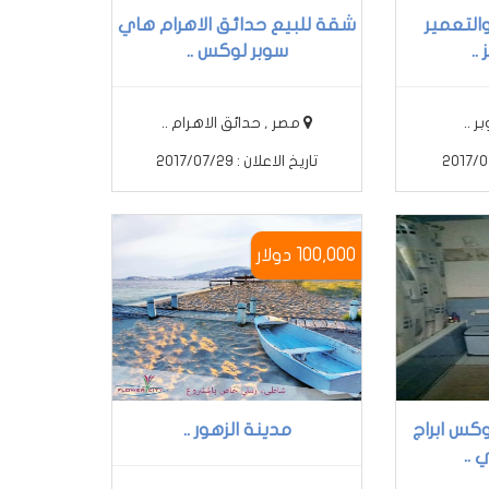
التعمير
شقة للبيع حدائق الاهرام هاي
..
سوبر لوكس ..
مصر , حدائق الاهرام ..
تاريخ الاعلان : 2017/07/29
100,000 دوﻻر
كس ابراج
مدينة الزهور ..
 ..