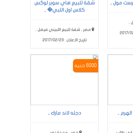
ست مول ..
شقة للبيع هاي سوبر لوكس
كلاس اول اللبي� ..
..
مصر , شقة للبيع اللبيني فيصل ..
تاريخ الاعلان : 2017/02/23
6000 جنيه
هرم ..
دجله لاند مارك ..
بى طالب ..
مصر , مدينة نصر ..