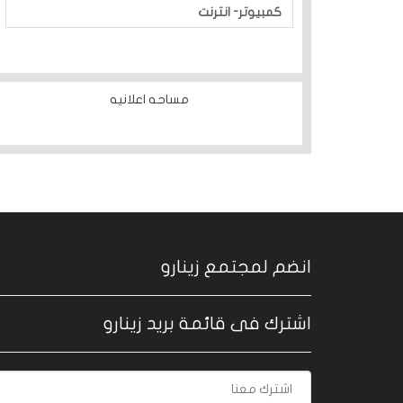
كمبيوتر- انترنت
مساحه اعلانيه
انضم لمجتمع زينارو
اشترك فى قائمة بريد زينارو