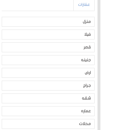
عقارات
منزل
فيلا
قصر
جنينه
ارض
جراج
شقه
عماره
محلات