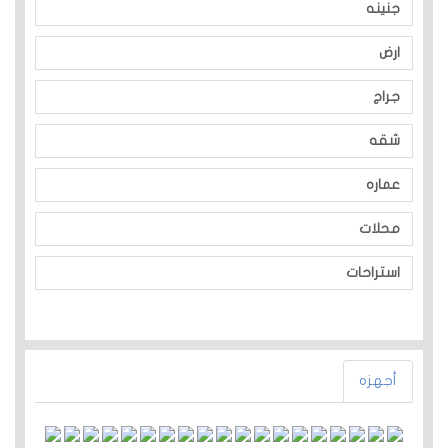
جنينه
ارض
جراج
شقه
عماره
محلات
استراحات
أجهزه