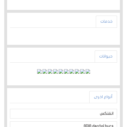
خدمات
حيوانات
أنواع اخرى
انفنكس
ADIA dental burs