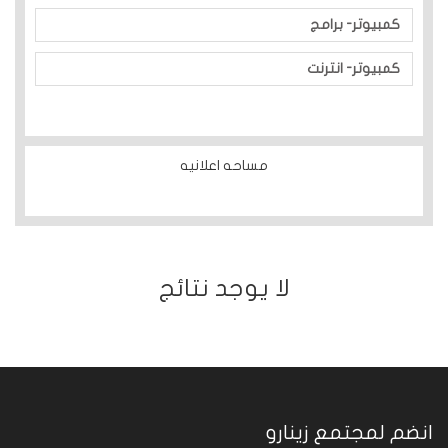
كمبيوتر- برامج
كمبيوتر- انترنت
مساحه اعلانيه
ﻻ يوجد نتائج
انضم لمجتمع زينارو