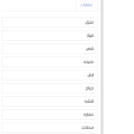
عقارات
منزل
فيلا
قصر
جنينه
ارض
جراج
شقه
عماره
محلات