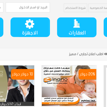
ة الخصوصية
شروط الاستخدام
اطلب اعلان تجارى / مميز
20% دوﻻر
10 دولار دوﻻر