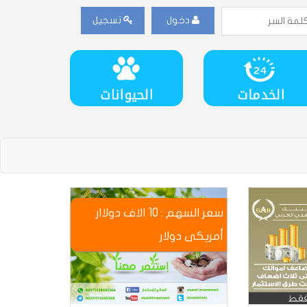
دخول
تسجيل
سعر السهم : 10 الاف دولاار
أمريكى دوﻻر