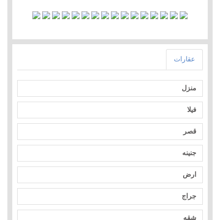
عقارات
منزل
فيلا
قصر
جنينه
ارض
جراج
شقه