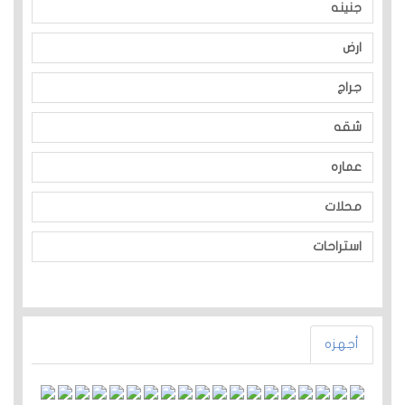
جنينه
ارض
جراج
شقه
عماره
محلات
استراحات
أجهزه