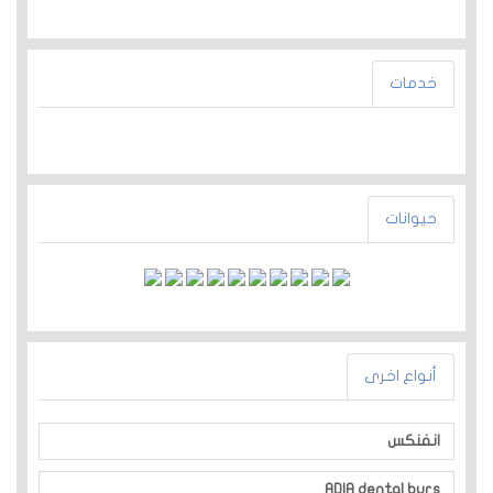
خدمات
حيوانات
أنواع اخرى
انفنكس
ADIA dental burs