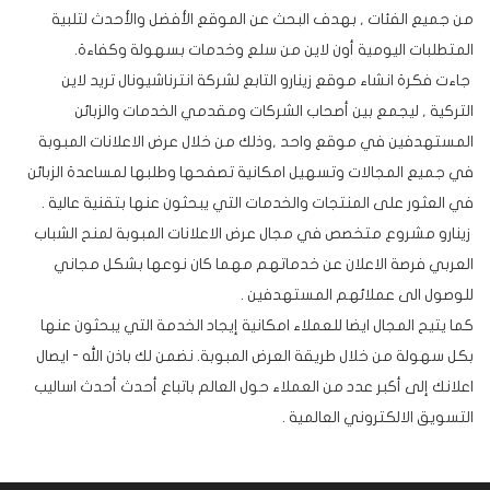
من جميع الفئات , بهدف البحث عن الموقع الأفضل والأحدث لتلبية
المتطلبات اليومية أون لاين من سلع وخدمات بسهولة وكفاءة.
جاءت فكرة انشاء موقع زينارو التابع لشركة انترناشيونال تريد لاين
التركية , ليجمع بين أصحاب الشركات ومقدمي الخدمات والزبائن
المستهدفين في موقع واحد ,وذلك من خلال عرض الاعلانات المبوبة
في جميع المجالات وتسهيل امكانية تصفحها وطلبها لمساعدة الزبائن
في العثور على المنتجات والخدمات التي يبحثون عنها بتقنية عالية .
زينارو مشروع متخصص في مجال عرض الاعلانات المبوبة لمنح الشباب
العربي فرصة الاعلان عن خدماتهم مهما كان نوعها بشكل مجاني
للوصول الى عملائهم المستهدفين .
كما يتيح المجال ايضا للعملاء امكانية إيجاد الخدمة التي يبحثون عنها
بكل سهولة من خلال طريقة العرض المبوبة. نضمن لك باذن الله - ايصال
اعلانك إلى أكبر عدد من العملاء حول العالم باتباع أحدث أحدث اساليب
التسويق الالكتروني العالمية .